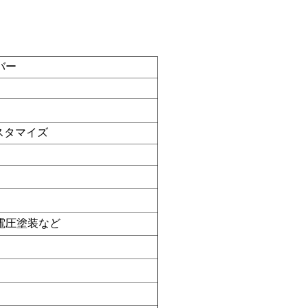
バー
はカスタマイズ
,電圧塗装など