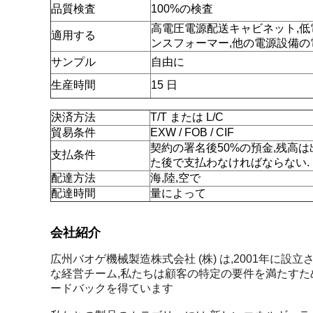
品質検査
100%の検査
高電圧電源配送キャビネット,低
適用する
ンスフォーマー,他の電源設備
サンプル
自由に
生産時間
15 日
決済方法
T/T または L/C
貿易条件
EXW / FOB / CIF
契約の署名後50%の預金,残高は
支払条件
た後で支払わなければならない.
配達方法
海,陸,空で
配達時間
量によって
会社紹介
広州バオゲ機械製造株式会社 (株) は,2001年に設
な経営チーム,私たちは顧客の特定の要件を満たすた
ードバックを得ています