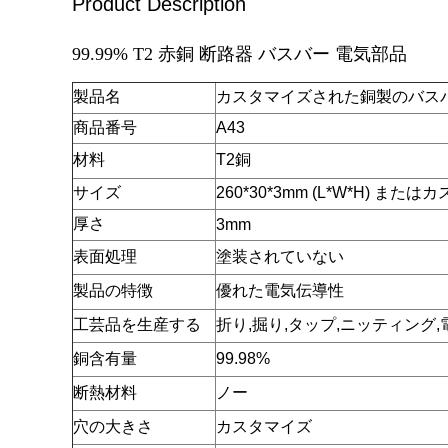
Product Description
99.99% T2 赤銅 断路器 バスバー 電気部品
製品名
カスタマイズされた銅製のバス
商品番号
A43
材料
T2銅
サイズ
260*30*3mm (L*W*H) また
厚さ
3mm
表面処理
塗装されていない
製品の特徴
優れた電気伝導性
工芸品を生産する
折り,掘り,タップ,ニッティング
銅含有量
99.98%
断熱材料
ノー
穴の大きさ
カスタマイズ