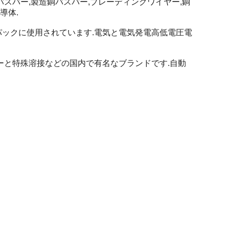
スバー,製造銅バスバー,ブレーディングワイヤー,銅
導体.
パックに使用されています.電気と電気発電高低電圧電
ーと特殊溶接などの国内で有名なブランドです.自動