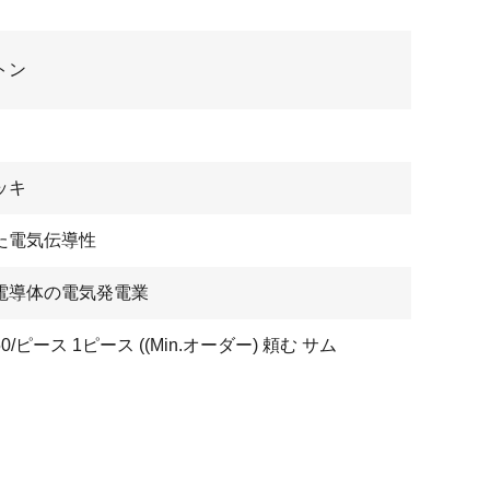
トン
ッキ
た電気伝導性
電導体の電気発電業
50/ピース 1ピース ((Min.オーダー) 頼む サム