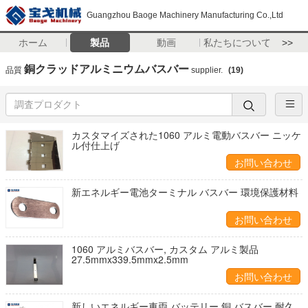
Guangzhou Baoge Machinery Manufacturing Co.,Ltd
ホーム
製品
動画
私たちについて
>>
銅クラッドアルミニウムバスバー
品質
supplier.
(19)
カスタマイズされた1060 アルミ電動バスバー ニッケ
ル付仕上げ
お問い合わせ
新エネルギー電池ターミナル バスバー 環境保護材料
お問い合わせ
1060 アルミバスバー, カスタム アルミ製品
27.5mmx339.5mmx2.5mm
お問い合わせ
新しいエネルギー車両 バッテリー 銅 バスバー 耐久